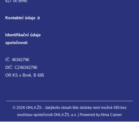
627 00 Brno
Kontaktní údaje ➲
Identifikační údaje
společnosti
IČ: 46342796
DIČ: CZ46342796
OR KS v Brně, B 695
© 2026 OHLA ŽS - Jakýkoliv obsah této stránky není možné šířit bez
souhlasu společnosti OHLA ŽS, a.s. | Powered by
Alma Career