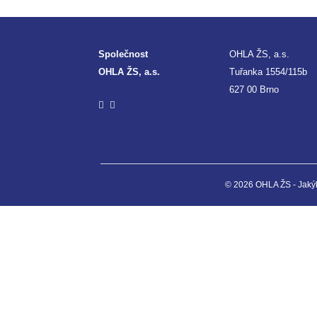
Společnost
OHLA ŽS, a.s.
OHLA ŽS, a.s.
Tuřanka 1554/115b
627 00 Brno
© 2026 OHLA ŽS - Jakýko
© Alma Career Czechia
Webovou stránku stránku pro klienta vytvořila a provozuje Alma