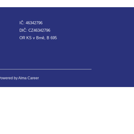
IČ: 46342796
DIČ: CZ46342796
OR KS v Brně, B 695
 Powered by
Alma Career
onný obsah
Nastavení cookies
Transparentnost
tálech Alma Career
Zásady ochrany soukromí
Podmínky používání
ých práv třetích stran
0 00 Praha 8, sp. zn. C 82484 vedená u Městského soudu v Praze.