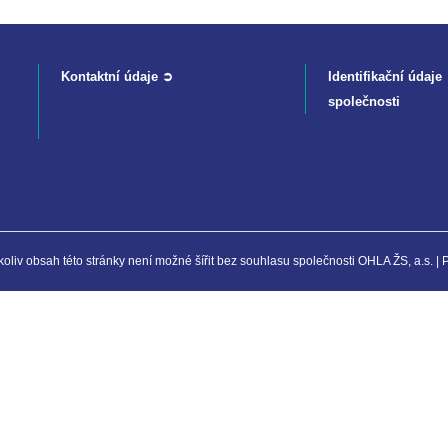
Kontaktní údaje ➲
Identifikační údaje
společnosti
liv obsah této stránky není možné šířit bez souhlasu společnosti OHLA ŽS, a.s. |
Nahlásit nezák
Reklama na por
 s.r.o. Vizuální podoba webové stránky může být rovněž předmětem autorsk
 Career Czechia s.r.o., IČO 26441381, se sídlem Menclova 2538/2, Libeň, 18